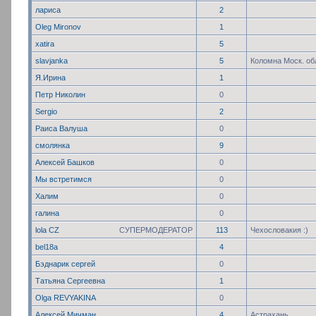
лариса
2
Oleg Mironov
1
xatira
5
slavjanka
5
Коломна Моск. об
Я.Ирина
1
Петр Николин
0
Sergio
2
Раиса Валуша
0
смолянка
9
Алексей Башков
0
Мы встретимся
0
Халим
0
галина
0
lola CZ
СУПЕРМОДЕРАТОР
113
Чехословакия :)
bel18a
4
Бэднарик сергей
0
Татьяна Сергеевна
1
Olga REVYAKINA
0
Алексей Мичман
4
Астрахань