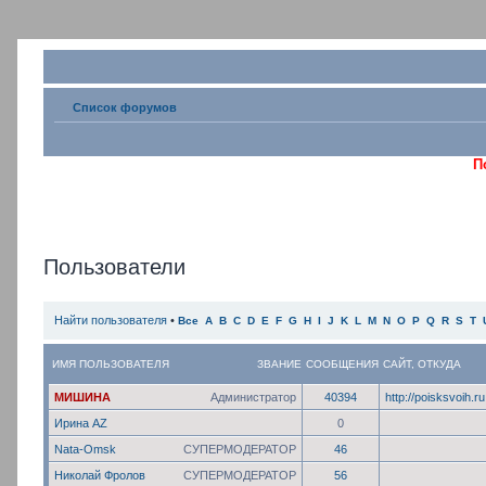
Список форумов
П
Пользователи
Найти пользователя
•
Все
A
B
C
D
E
F
G
H
I
J
K
L
M
N
O
P
Q
R
S
T
ИМЯ ПОЛЬЗОВАТЕЛЯ
ЗВАНИЕ
СООБЩЕНИЯ
САЙТ
,
ОТКУДА
МИШИНА
Администратор
40394
http://poisksvoih.ru
Ирина AZ
0
Nata-Omsk
СУПЕРМОДЕРАТОР
46
Николай Фролов
СУПЕРМОДЕРАТОР
56