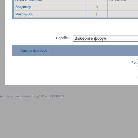
Владимир
0
Максим300
1
Перейти:
Список форумов
Рус
http://counter.rambler.ru/top100.jcn?2835852