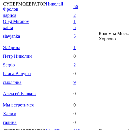
СУПЕРМОДЕРАТОР
Николай
56
Фролов
лариса
2
Oleg Mironov
1
xatira
5
Коломна Моск. 
slavjanka
5
Хорлово.
Я.Ирина
1
Петр Николин
0
Sergio
2
Раиса Валуша
0
смолянка
9
Алексей Башков
0
Мы встретимся
0
Халим
0
галина
0