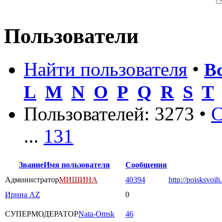
Пользователи
Найти пользователя
•
В
L
M
N
O
P
Q
R
S
T
Пользователей: 3273 •
С
...
131
Звание
Имя пользователя
Сообщения
Администратор
МИШИНА
40394
http://poisksvoih
Ирина AZ
0
СУПЕРМОДЕРАТОР
Nata-Omsk
46