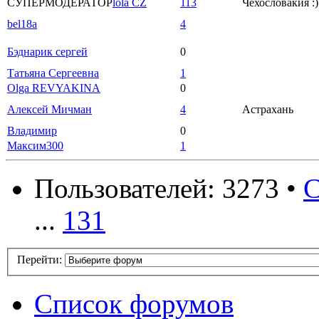
СУПЕРМОДЕРАТОР
lola CZ
113
Чехословакия :)
bel18a
4
Бэднарик сергей
0
Татьяна Сергеевна
1
Olga REVYAKINA
0
Алексей Мичман
4
Астрахань
Владимир
0
Максим300
1
Пользователей: 3273 •
С
...
131
Перейти:
Список форумов