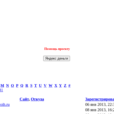
Помощь проекту
M
N
O
P
Q
R
S
T
U
V
W
X
Y
Z
#
31
Сайт
,
Откуда
Зарегистриров
voih.ru
06 янв 2013, 22:
08 янв 2013, 16: