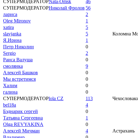
СУПЕРМОДЕРАТОР
Nata-Omsk
46
СУПЕРМОДЕРАТОР
Николай Фролов
56
лариса
2
Oleg Mironov
1
xatira
5
slavjanka
5
Коломна Мос
Я.Ирина
1
Петр Николин
0
Sergio
2
Раиса Валуша
0
смолянка
9
Алексей Башков
0
Мы встретимся
0
Халим
0
галина
0
СУПЕРМОДЕРАТОР
lola CZ
113
Чехословаки
bel18a
4
Бэднарик сергей
0
Татьяна Сергеевна
1
Olga REVYAKINA
0
Алексей Мичман
4
Астрахань
Владимир
0