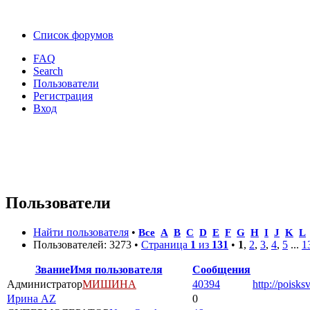
Список форумов
FAQ
Search
Пользователи
Регистрация
Вход
Пользователи
Найти пользователя
•
Все
A
B
C
D
E
F
G
H
I
J
K
L
Пользователей: 3273 •
Страница
1
из
131
•
1
,
2
,
3
,
4
,
5
...
1
Звание
Имя пользователя
Сообщения
Администратор
МИШИНА
40394
http://poisks
Ирина AZ
0