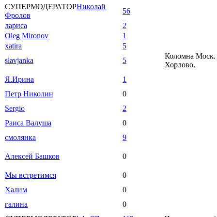
СУПЕРМОДЕРАТОР
Николай
56
Фролов
лариса
2
Oleg Mironov
1
xatira
5
Коломна Моск. 
slavjanka
5
Хорлово.
Я.Ирина
1
Петр Николин
0
Sergio
2
Раиса Валуша
0
смолянка
9
Алексей Башков
0
Мы встретимся
0
Халим
0
галина
0