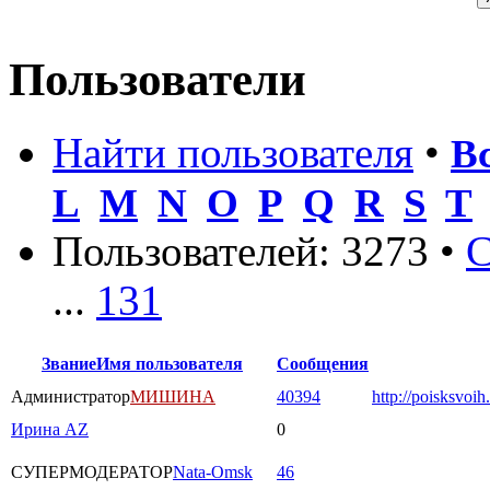
Пользователи
Найти пользователя
•
В
L
M
N
O
P
Q
R
S
T
Пользователей: 3273 •
С
...
131
Звание
Имя пользователя
Сообщения
Администратор
МИШИНА
40394
http://poisksvoih
Ирина AZ
0
СУПЕРМОДЕРАТОР
Nata-Omsk
46