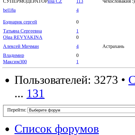
СУПЕРМОДЕРАТОР
lola CZ
113
Чехословакия :)
bel18a
4
Бэднарик сергей
0
Татьяна Сергеевна
1
Olga REVYAKINA
0
Алексей Мичман
4
Астрахань
Владимир
0
Максим300
1
Пользователей: 3273 •
С
...
131
Перейти:
Список форумов