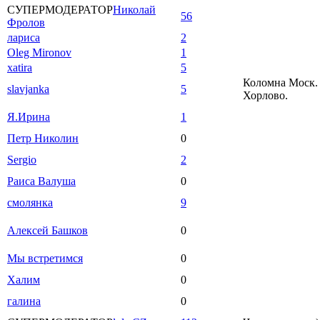
СУПЕРМОДЕРАТОР
Николай
56
Фролов
лариса
2
Oleg Mironov
1
xatira
5
Коломна Моск. 
slavjanka
5
Хорлово.
Я.Ирина
1
Петр Николин
0
Sergio
2
Раиса Валуша
0
смолянка
9
Алексей Башков
0
Мы встретимся
0
Халим
0
галина
0