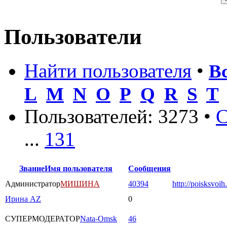
Пользователи
Найти пользователя
•
В
L
M
N
O
P
Q
R
S
T
Пользователей: 3273 •
С
...
131
Звание
Имя пользователя
Сообщения
Администратор
МИШИНА
40394
http://poisksvoih
Ирина AZ
0
СУПЕРМОДЕРАТОР
Nata-Omsk
46