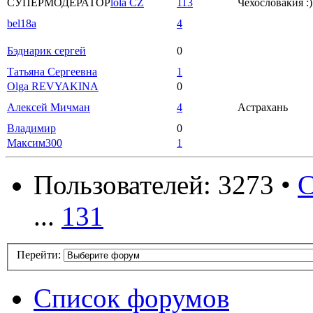
СУПЕРМОДЕРАТОР
lola CZ
113
Чехословакия :)
bel18a
4
Бэднарик сергей
0
Татьяна Сергеевна
1
Olga REVYAKINA
0
Алексей Мичман
4
Астрахань
Владимир
0
Максим300
1
Пользователей: 3273 •
С
...
131
Перейти:
Список форумов