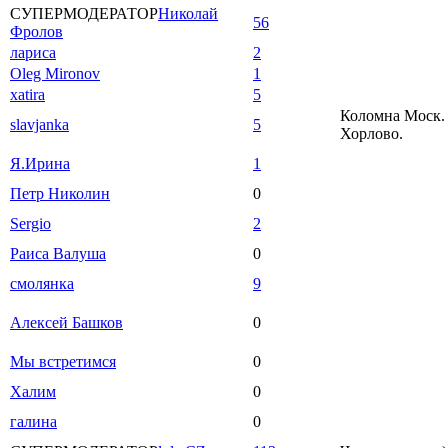
СУПЕРМОДЕРАТОР
Николай
56
Фролов
лариса
2
Oleg Mironov
1
xatira
5
Коломна Моск. 
slavjanka
5
Хорлово.
Я.Ирина
1
Петр Николин
0
Sergio
2
Раиса Валуша
0
смолянка
9
Алексей Башков
0
Мы встретимся
0
Халим
0
галина
0