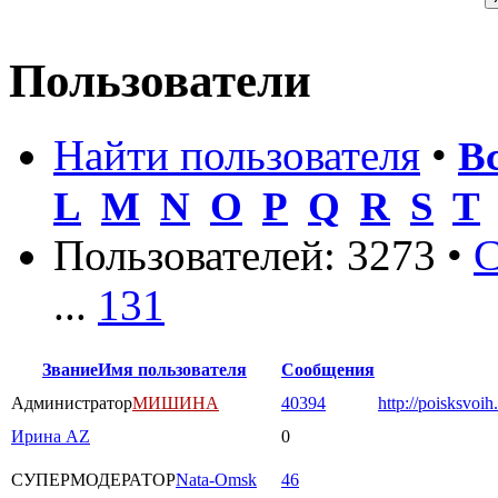
Пользователи
Найти пользователя
•
В
L
M
N
O
P
Q
R
S
T
Пользователей: 3273 •
С
...
131
Звание
Имя пользователя
Сообщения
Администратор
МИШИНА
40394
http://poisksvoih
Ирина AZ
0
СУПЕРМОДЕРАТОР
Nata-Omsk
46