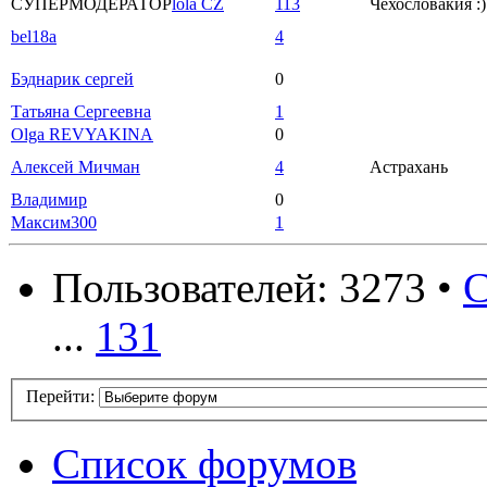
СУПЕРМОДЕРАТОР
lola CZ
113
Чехословакия :)
bel18a
4
Бэднарик сергей
0
Татьяна Сергеевна
1
Olga REVYAKINA
0
Алексей Мичман
4
Астрахань
Владимир
0
Максим300
1
Пользователей: 3273 •
С
...
131
Перейти:
Список форумов