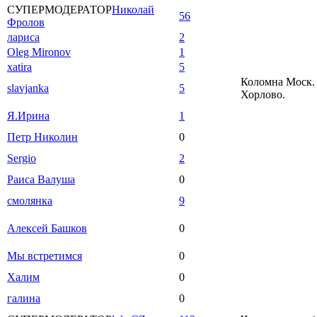
СУПЕРМОДЕРАТОР
Николай
56
Фролов
лариса
2
Oleg Mironov
1
xatira
5
Коломна Моск. 
slavjanka
5
Хорлово.
Я.Ирина
1
Петр Николин
0
Sergio
2
Раиса Валуша
0
смолянка
9
Алексей Башков
0
Мы встретимся
0
Халим
0
галина
0