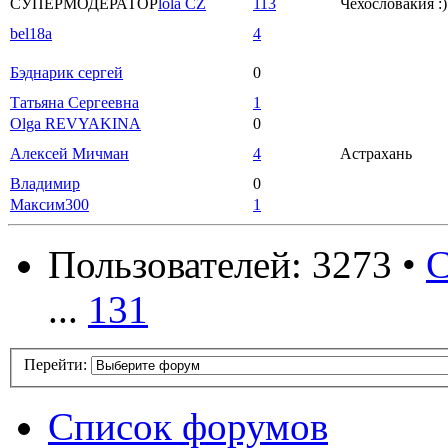
СУПЕРМОДЕРАТОР
lola CZ
113
Чехословакия :)
bel18a
4
Бэднарик сергей
0
Татьяна Сергеевна
1
Olga REVYAKINA
0
Алексей Мичман
4
Астрахань
Владимир
0
Максим300
1
Пользователей: 3273 •
С
...
131
Перейти:
Список форумов