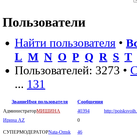
Пользователи
Найти пользователя
•
В
L
M
N
O
P
Q
R
S
T
Пользователей: 3273 •
С
...
131
Звание
Имя пользователя
Сообщения
Администратор
МИШИНА
40394
http://poisksvoih
Ирина AZ
0
СУПЕРМОДЕРАТОР
Nata-Omsk
46