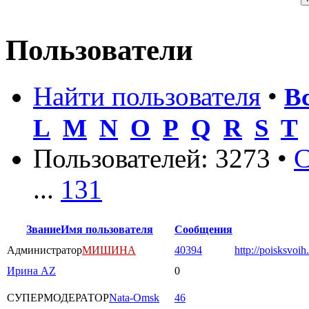
Пользователи
Найти пользователя
•
В
L
M
N
O
P
Q
R
S
T
Пользователей: 3273 •
С
...
131
Звание
Имя пользователя
Сообщения
Администратор
МИШИНА
40394
http://poisksvoih
Ирина AZ
0
СУПЕРМОДЕРАТОР
Nata-Omsk
46