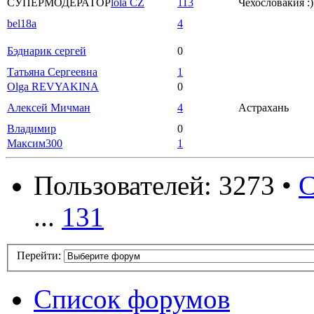
СУПЕРМОДЕРАТОР
lola CZ
113
Чехословакия :)
bel18a
4
Бэднарик сергей
0
Татьяна Сергеевна
1
Olga REVYAKINA
0
Алексей Мичман
4
Астрахань
Владимир
0
Максим300
1
Пользователей: 3273 •
С
...
131
Перейти:
Список форумов