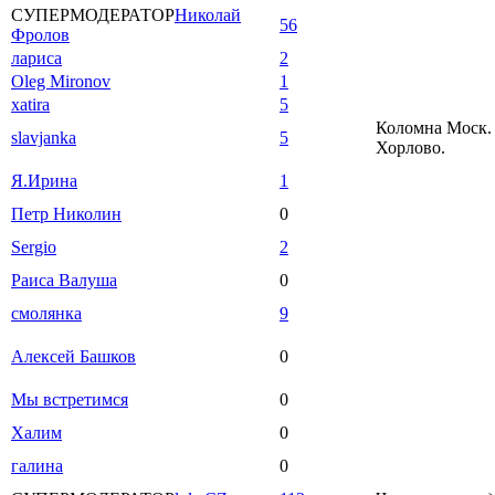
СУПЕРМОДЕРАТОР
Николай
56
Фролов
лариса
2
Oleg Mironov
1
xatira
5
Коломна Моск. 
slavjanka
5
Хорлово.
Я.Ирина
1
Петр Николин
0
Sergio
2
Раиса Валуша
0
смолянка
9
Алексей Башков
0
Мы встретимся
0
Халим
0
галина
0