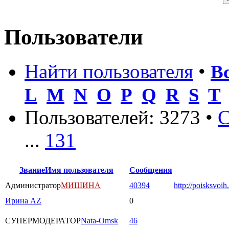
Пользователи
Найти пользователя
•
В
L
M
N
O
P
Q
R
S
T
Пользователей: 3273 •
С
...
131
Звание
Имя пользователя
Сообщения
Администратор
МИШИНА
40394
http://poisksvoih
Ирина AZ
0
СУПЕРМОДЕРАТОР
Nata-Omsk
46