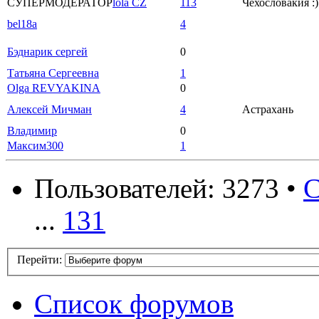
СУПЕРМОДЕРАТОР
lola CZ
113
Чехословакия :)
bel18a
4
Бэднарик сергей
0
Татьяна Сергеевна
1
Olga REVYAKINA
0
Алексей Мичман
4
Астрахань
Владимир
0
Максим300
1
Пользователей: 3273 •
С
...
131
Перейти:
Список форумов