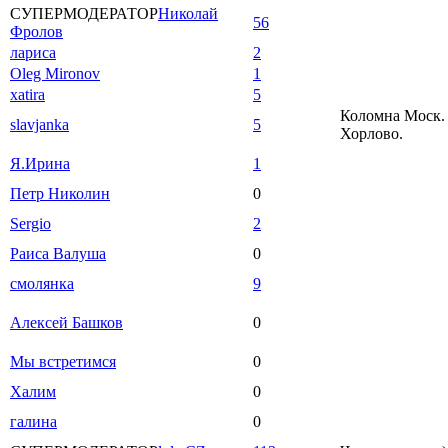
СУПЕРМОДЕРАТОР
Николай
56
Фролов
лариса
2
Oleg Mironov
1
xatira
5
Коломна Моск. 
slavjanka
5
Хорлово.
Я.Ирина
1
Петр Николин
0
Sergio
2
Раиса Валуша
0
смолянка
9
Алексей Башков
0
Мы встретимся
0
Халим
0
галина
0