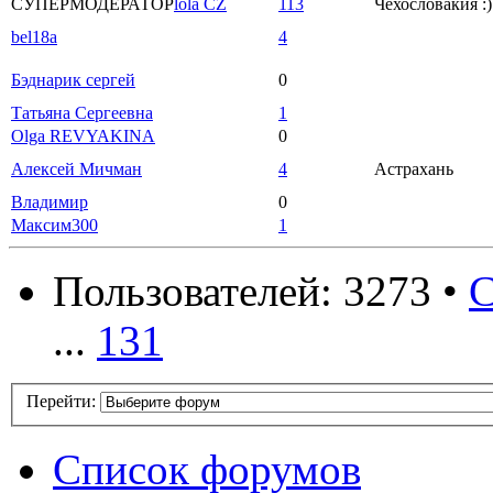
СУПЕРМОДЕРАТОР
lola CZ
113
Чехословакия :)
bel18a
4
Бэднарик сергей
0
Татьяна Сергеевна
1
Olga REVYAKINA
0
Алексей Мичман
4
Астрахань
Владимир
0
Максим300
1
Пользователей: 3273 •
С
...
131
Перейти:
Список форумов