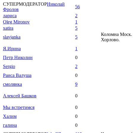
СУПЕРМОДЕРАТОР
Николай
56
Фролов
лариса
2
Oleg Mironov
1
xatira
5
Коломна Моск. 
slavjanka
5
Хорлово.
Я.Ирина
1
Петр Николин
0
Sergio
2
Раиса Валуша
0
смолянка
9
Алексей Башков
0
Мы встретимся
0
Халим
0
галина
0