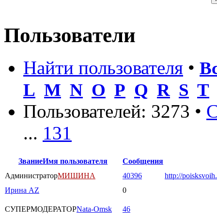
Пользователи
Найти пользователя
•
В
L
M
N
O
P
Q
R
S
T
Пользователей: 3273 •
С
...
131
Звание
Имя пользователя
Сообщения
Администратор
МИШИНА
40396
http://poisksvoih
Ирина AZ
0
СУПЕРМОДЕРАТОР
Nata-Omsk
46