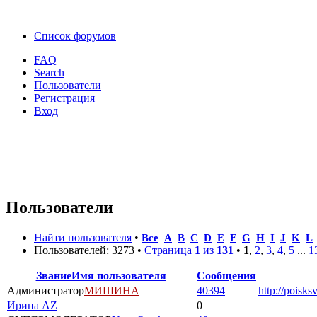
Список форумов
FAQ
Search
Пользователи
Регистрация
Вход
Пользователи
Найти пользователя
•
Все
A
B
C
D
E
F
G
H
I
J
K
L
Пользователей: 3273 •
Страница
1
из
131
•
1
,
2
,
3
,
4
,
5
...
1
Звание
Имя пользователя
Сообщения
Администратор
МИШИНА
40394
http://poisks
Ирина AZ
0