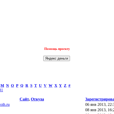
Помощь проекту
M
N
O
P
Q
R
S
T
U
V
W
X
Y
Z
#
31
Сайт
,
Откуда
Зарегистриров
voih.ru
06 янв 2013, 22:
08 янв 2013, 16: