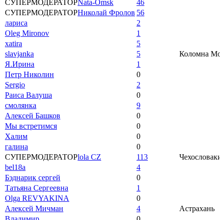
СУПЕРМОДЕРАТОР
Nata-Omsk
46
СУПЕРМОДЕРАТОР
Николай Фролов
56
лариса
2
Oleg Mironov
1
xatira
5
slavjanka
5
Коломна Мос
Я.Ирина
1
Петр Николин
0
Sergio
2
Раиса Валуша
0
смолянка
9
Алексей Башков
0
Мы встретимся
0
Халим
0
галина
0
СУПЕРМОДЕРАТОР
lola CZ
113
Чехословаки
bel18a
4
Бэднарик сергей
0
Татьяна Сергеевна
1
Olga REVYAKINA
0
Алексей Мичман
4
Астрахань
Владимир
0