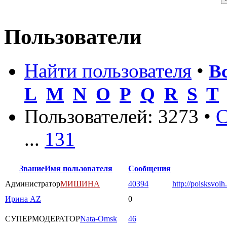
Пользователи
Найти пользователя
•
В
L
M
N
O
P
Q
R
S
T
Пользователей: 3273 •
С
...
131
Звание
Имя пользователя
Сообщения
Администратор
МИШИНА
40394
http://poisksvoih
Ирина AZ
0
СУПЕРМОДЕРАТОР
Nata-Omsk
46