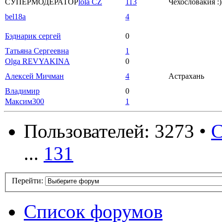
СУПЕРМОДЕРАТОР
lola CZ
113
Чехословакия :)
bel18a
4
Бэднарик сергей
0
Татьяна Сергеевна
1
Olga REVYAKINA
0
Алексей Мичман
4
Астрахань
Владимир
0
Максим300
1
Пользователей: 3273 •
С
...
131
Перейти:
Список форумов