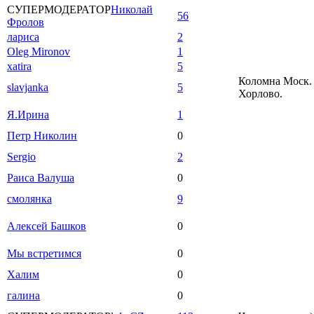
СУПЕРМОДЕРАТОР
Николай
56
Фролов
лариса
2
Oleg Mironov
1
xatira
5
Коломна Моск. 
slavjanka
5
Хорлово.
Я.Ирина
1
Петр Николин
0
Sergio
2
Раиса Валуша
0
смолянка
9
Алексей Башков
0
Мы встретимся
0
Халим
0
галина
0