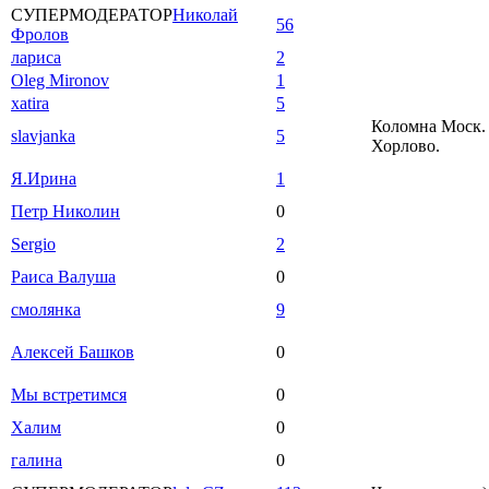
СУПЕРМОДЕРАТОР
Николай
56
Фролов
лариса
2
Oleg Mironov
1
xatira
5
Коломна Моск. 
slavjanka
5
Хорлово.
Я.Ирина
1
Петр Николин
0
Sergio
2
Раиса Валуша
0
смолянка
9
Алексей Башков
0
Мы встретимся
0
Халим
0
галина
0