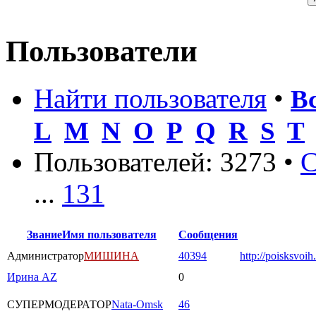
Пользователи
Найти пользователя
•
В
L
M
N
O
P
Q
R
S
T
Пользователей: 3273 •
С
...
131
Звание
Имя пользователя
Сообщения
Администратор
МИШИНА
40394
http://poisksvoih
Ирина AZ
0
СУПЕРМОДЕРАТОР
Nata-Omsk
46