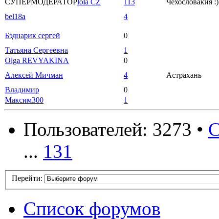
СУПЕРМОДЕРАТОР
lola CZ
113
Чехословакия :)
bel18a
4
Бэднарик сергей
0
Татьяна Сергеевна
1
Olga REVYAKINA
0
Алексей Мичман
4
Астрахань
Владимир
0
Максим300
1
Пользователей: 3273 •
С
...
131
Перейти:
Список форумов