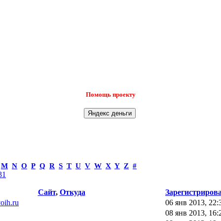
Помощь проекту
M
N
O
P
Q
R
S
T
U
V
W
X
Y
Z
#
31
Сайт
,
Откуда
Зарегистриров
voih.ru
06 янв 2013, 22:
08 янв 2013, 16: