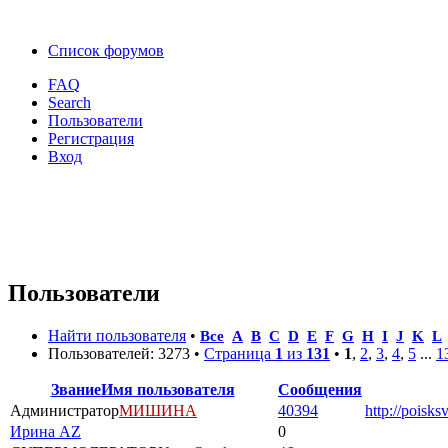
Список форумов
FAQ
Search
Пользователи
Регистрация
Вход
Пользователи
Найти пользователя
•
Все
A
B
C
D
E
F
G
H
I
J
K
L
Пользователей: 3273 •
Страница
1
из
131
•
1
,
2
,
3
,
4
,
5
...
1
Звание
Имя пользователя
Сообщения
Администратор
МИШИНА
40394
http://poisks
Ирина AZ
0