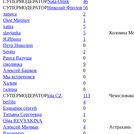
СУПЕРМОДЕРАТОР
Nata-Omsk
46
СУПЕРМОДЕРАТОР
Николай Фролов
56
лариса
2
Oleg Mironov
1
xatira
5
slavjanka
5
Коломна Мос
Я.Ирина
1
Петр Николин
0
Sergio
2
Раиса Валуша
0
смолянка
9
Алексей Башков
0
Мы встретимся
0
Халим
0
галина
0
СУПЕРМОДЕРАТОР
lola CZ
113
Чехословаки
bel18a
4
Бэднарик сергей
0
Татьяна Сергеевна
1
Olga REVYAKINA
0
Алексей Мичман
4
Астрахань
Владимир
0