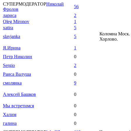
СУПЕРМОДЕРАТОР
Николай
56
Фролов
лариса
2
Oleg Mironov
1
xatira
5
Коломна Моск. 
slavjanka
5
Хорлово.
Я.Ирина
1
Петр Николин
0
Sergio
2
Раиса Валуша
0
смолянка
9
Алексей Башков
0
Мы встретимся
0
Халим
0
галина
0