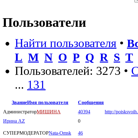
Пользователи
Найти пользователя
•
В
L
M
N
O
P
Q
R
S
T
Пользователей: 3273 •
С
...
131
Звание
Имя пользователя
Сообщения
Администратор
МИШИНА
40394
http://poisksvoih
Ирина AZ
0
СУПЕРМОДЕРАТОР
Nata-Omsk
46