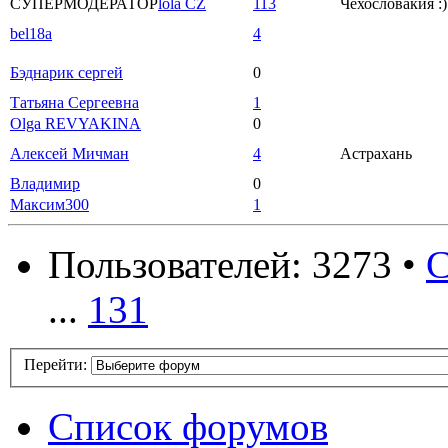
СУПЕРМОДЕРАТОР
lola CZ
113
Чехословакия :)
bel18a
4
Бэднарик сергей
0
Татьяна Сергеевна
1
Olga REVYAKINA
0
Алексей Мичман
4
Астрахань
Владимир
0
Максим300
1
Пользователей: 3273 •
С
...
131
Перейти:
Список форумов