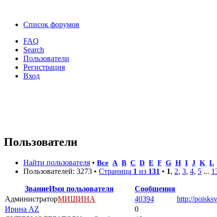
Список форумов
FAQ
Search
Пользователи
Регистрация
Вход
Пользователи
Найти пользователя
•
Все
A
B
C
D
E
F
G
H
I
J
K
L
Пользователей: 3273 •
Страница
1
из
131
•
1
,
2
,
3
,
4
,
5
...
1
Звание
Имя пользователя
Сообщения
Администратор
МИШИНА
40394
http://poisks
Ирина AZ
0