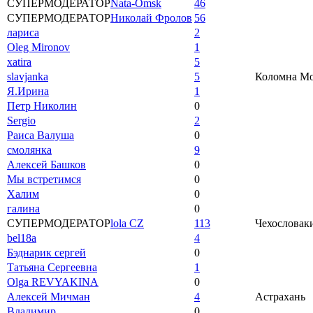
СУПЕРМОДЕРАТОР
Nata-Omsk
46
СУПЕРМОДЕРАТОР
Николай Фролов
56
лариса
2
Oleg Mironov
1
xatira
5
slavjanka
5
Коломна Мос
Я.Ирина
1
Петр Николин
0
Sergio
2
Раиса Валуша
0
смолянка
9
Алексей Башков
0
Мы встретимся
0
Халим
0
галина
0
СУПЕРМОДЕРАТОР
lola CZ
113
Чехословаки
bel18a
4
Бэднарик сергей
0
Татьяна Сергеевна
1
Olga REVYAKINA
0
Алексей Мичман
4
Астрахань
Владимир
0