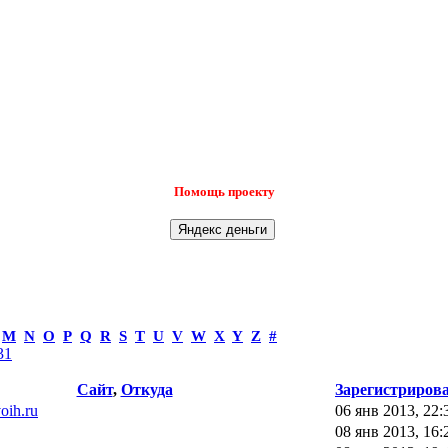
Помощь проекту
M
N
O
P
Q
R
S
T
U
V
W
X
Y
Z
#
31
Сайт
,
Откуда
Зарегистриров
voih.ru
06 янв 2013, 22:
08 янв 2013, 16: