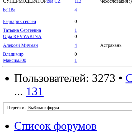
СУПЕРМОДЕРАТОР
lola CZ
113
Чехословакия :)
bel18a
4
Бэднарик сергей
0
Татьяна Сергеевна
1
Olga REVYAKINA
0
Алексей Мичман
4
Астрахань
Владимир
0
Максим300
1
Пользователей: 3273 •
С
...
131
Перейти:
Список форумов