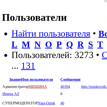
Пользователи
Найти пользователя
•
В
L
M
N
O
P
Q
R
S
T
Пользователей: 3273 •
С
...
131
Звание
Имя пользователя
Сообщения
Администратор
МИШИНА
40394
http://poisksvoih
Ирина AZ
0
СУПЕРМОДЕРАТОР
Nata-Omsk
46