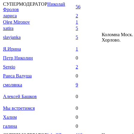
СУПЕРМОДЕРАТОР
Николай
56
Фролов
лариса
2
Oleg Mironov
1
xatira
5
Коломна Моск. 
slavjanka
5
Хорлово.
Я.Ирина
1
Петр Николин
0
Sergio
2
Раиса Валуша
0
смолянка
9
Алексей Башков
0
Мы встретимся
0
Халим
0
галина
0