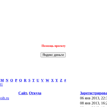
Помощь проекту
M
N
O
P
Q
R
S
T
U
V
W
X
Y
Z
#
31
Сайт
,
Откуда
Зарегистриров
voih.ru
06 янв 2013, 22:
08 янв 2013, 16: