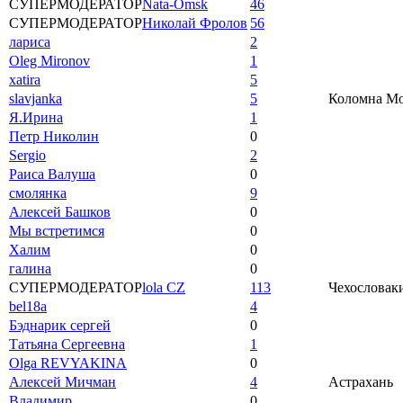
СУПЕРМОДЕРАТОР
Nata-Omsk
46
СУПЕРМОДЕРАТОР
Николай Фролов
56
лариса
2
Oleg Mironov
1
xatira
5
slavjanka
5
Коломна Мос
Я.Ирина
1
Петр Николин
0
Sergio
2
Раиса Валуша
0
смолянка
9
Алексей Башков
0
Мы встретимся
0
Халим
0
галина
0
СУПЕРМОДЕРАТОР
lola CZ
113
Чехословаки
bel18a
4
Бэднарик сергей
0
Татьяна Сергеевна
1
Olga REVYAKINA
0
Алексей Мичман
4
Астрахань
Владимир
0