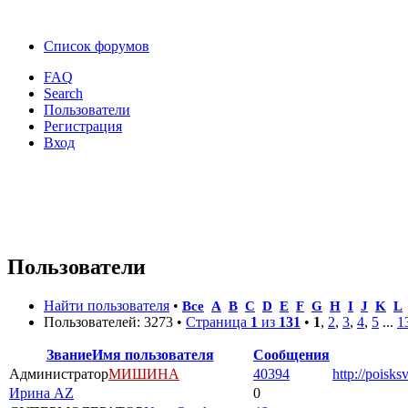
Список форумов
FAQ
Search
Пользователи
Регистрация
Вход
Пользователи
Найти пользователя
•
Все
A
B
C
D
E
F
G
H
I
J
K
L
Пользователей: 3273 •
Страница
1
из
131
•
1
,
2
,
3
,
4
,
5
...
1
Звание
Имя пользователя
Сообщения
Администратор
МИШИНА
40394
http://poisks
Ирина AZ
0