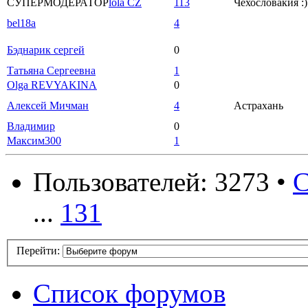
СУПЕРМОДЕРАТОР
lola CZ
113
Чехословакия :)
bel18a
4
Бэднарик сергей
0
Татьяна Сергеевна
1
Olga REVYAKINA
0
Алексей Мичман
4
Астрахань
Владимир
0
Максим300
1
Пользователей: 3273 •
С
...
131
Перейти:
Список форумов