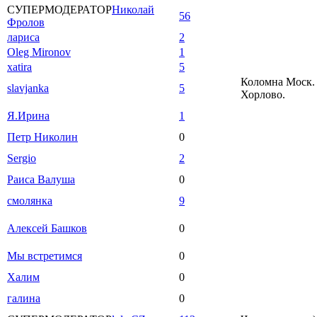
СУПЕРМОДЕРАТОР
Николай
56
Фролов
лариса
2
Oleg Mironov
1
xatira
5
Коломна Моск. 
slavjanka
5
Хорлово.
Я.Ирина
1
Петр Николин
0
Sergio
2
Раиса Валуша
0
смолянка
9
Алексей Башков
0
Мы встретимся
0
Халим
0
галина
0