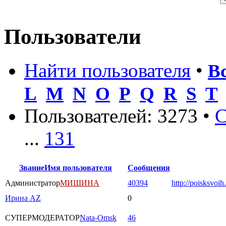
Пользователи
Найти пользователя
•
В
L
M
N
O
P
Q
R
S
T
Пользователей: 3273 •
С
...
131
Звание
Имя пользователя
Сообщения
Администратор
МИШИНА
40394
http://poisksvoih
Ирина AZ
0
СУПЕРМОДЕРАТОР
Nata-Omsk
46