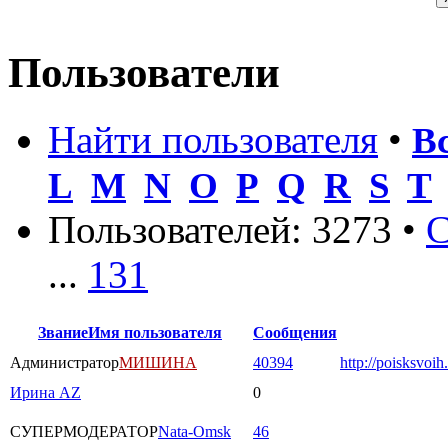
Пользователи
Найти пользователя
•
В
L
M
N
O
P
Q
R
S
T
Пользователей: 3273 •
С
...
131
Звание
Имя пользователя
Сообщения
Администратор
МИШИНА
40394
http://poisksvoih
Ирина AZ
0
СУПЕРМОДЕРАТОР
Nata-Omsk
46