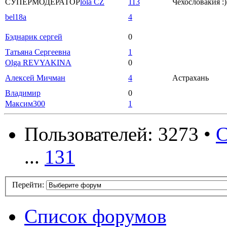
СУПЕРМОДЕРАТОР
lola CZ
113
Чехословакия :)
bel18a
4
Бэднарик сергей
0
Татьяна Сергеевна
1
Olga REVYAKINA
0
Алексей Мичман
4
Астрахань
Владимир
0
Максим300
1
Пользователей: 3273 •
С
...
131
Перейти:
Список форумов