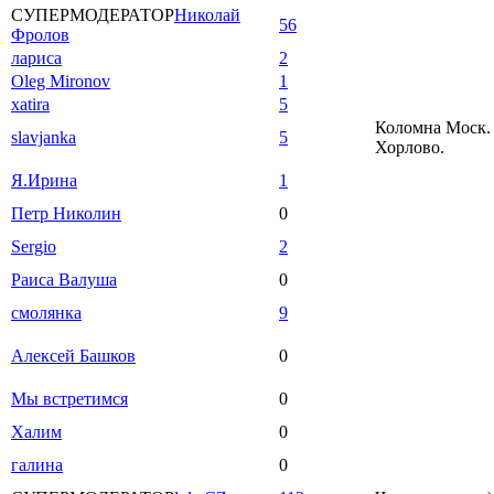
СУПЕРМОДЕРАТОР
Николай
56
Фролов
лариса
2
Oleg Mironov
1
xatira
5
Коломна Моск. 
slavjanka
5
Хорлово.
Я.Ирина
1
Петр Николин
0
Sergio
2
Раиса Валуша
0
смолянка
9
Алексей Башков
0
Мы встретимся
0
Халим
0
галина
0