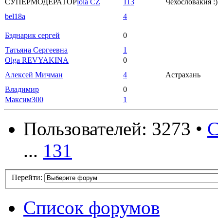
СУПЕРМОДЕРАТОР
lola CZ
113
Чехословакия :)
bel18a
4
Бэднарик сергей
0
Татьяна Сергеевна
1
Olga REVYAKINA
0
Алексей Мичман
4
Астрахань
Владимир
0
Максим300
1
Пользователей: 3273 •
С
...
131
Перейти:
Список форумов