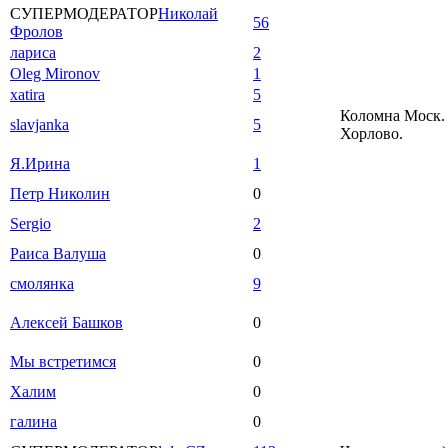
СУПЕРМОДЕРАТОР
Николай
56
Фролов
лариса
2
Oleg Mironov
1
xatira
5
Коломна Моск. 
slavjanka
5
Хорлово.
Я.Ирина
1
Петр Николин
0
Sergio
2
Раиса Валуша
0
смолянка
9
Алексей Башков
0
Мы встретимся
0
Халим
0
галина
0