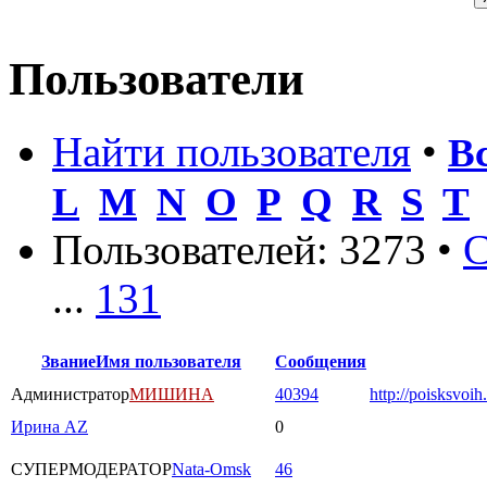
Пользователи
Найти пользователя
•
В
L
M
N
O
P
Q
R
S
T
Пользователей: 3273 •
С
...
131
Звание
Имя пользователя
Сообщения
Администратор
МИШИНА
40394
http://poisksvoih
Ирина AZ
0
СУПЕРМОДЕРАТОР
Nata-Omsk
46