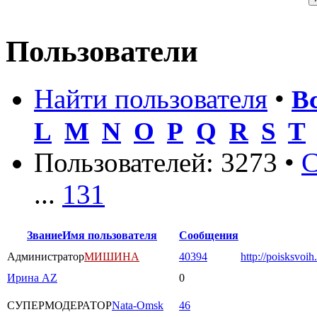
Пользователи
Найти пользователя
•
В
L
M
N
O
P
Q
R
S
T
Пользователей: 3273 •
С
...
131
Звание
Имя пользователя
Сообщения
Администратор
МИШИНА
40394
http://poisksvoih
Ирина AZ
0
СУПЕРМОДЕРАТОР
Nata-Omsk
46