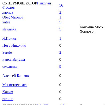
СУПЕРМОДЕРАТОР
Николай
56
Фролов
лариса
2
Oleg Mironov
1
xatira
5
Коломна Моск. 
slavjanka
5
Хорлово.
Я.Ирина
1
Петр Николин
0
Sergio
2
Раиса Валуша
0
смолянка
9
Алексей Башков
0
Мы встретимся
0
Халим
0
галина
0