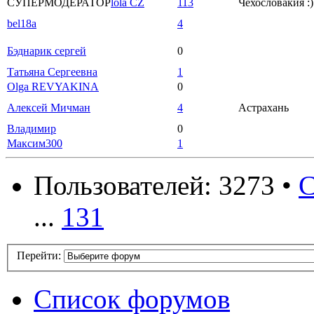
СУПЕРМОДЕРАТОР
lola CZ
113
Чехословакия :)
bel18a
4
Бэднарик сергей
0
Татьяна Сергеевна
1
Olga REVYAKINA
0
Алексей Мичман
4
Астрахань
Владимир
0
Максим300
1
Пользователей: 3273 •
С
...
131
Перейти:
Список форумов