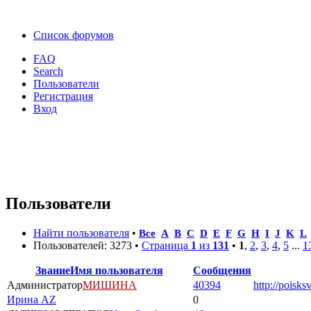
Список форумов
FAQ
Search
Пользователи
Регистрация
Вход
Пользователи
Найти пользователя
•
Все
A
B
C
D
E
F
G
H
I
J
K
L
Пользователей: 3273 •
Страница
1
из
131
•
1
,
2
,
3
,
4
,
5
...
1
Звание
Имя пользователя
Сообщения
Администратор
МИШИНА
40394
http://poisks
Ирина AZ
0