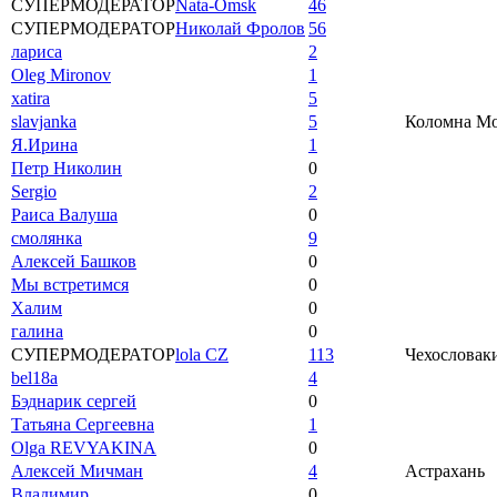
СУПЕРМОДЕРАТОР
Nata-Omsk
46
СУПЕРМОДЕРАТОР
Николай Фролов
56
лариса
2
Oleg Mironov
1
xatira
5
slavjanka
5
Коломна Мос
Я.Ирина
1
Петр Николин
0
Sergio
2
Раиса Валуша
0
смолянка
9
Алексей Башков
0
Мы встретимся
0
Халим
0
галина
0
СУПЕРМОДЕРАТОР
lola CZ
113
Чехословаки
bel18a
4
Бэднарик сергей
0
Татьяна Сергеевна
1
Olga REVYAKINA
0
Алексей Мичман
4
Астрахань
Владимир
0