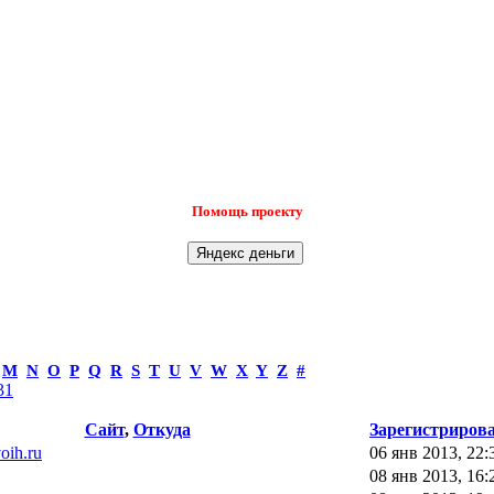
Помощь проекту
M
N
O
P
Q
R
S
T
U
V
W
X
Y
Z
#
31
Сайт
,
Откуда
Зарегистриров
voih.ru
06 янв 2013, 22:
08 янв 2013, 16: