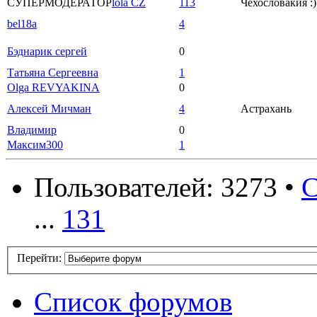
СУПЕРМОДЕРАТОР
lola CZ
113
Чехословакия :)
bel18a
4
Бэднарик сергей
0
Татьяна Сергеевна
1
Olga REVYAKINA
0
Алексей Мичман
4
Астрахань
Владимир
0
Максим300
1
Пользователей: 3273 •
С
...
131
Перейти:
Список форумов