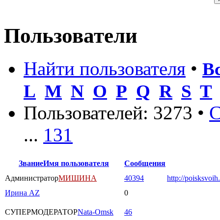
Пользователи
Найти пользователя
•
В
L
M
N
O
P
Q
R
S
T
Пользователей: 3273 •
С
...
131
Звание
Имя пользователя
Сообщения
Администратор
МИШИНА
40394
http://poisksvoih
Ирина AZ
0
СУПЕРМОДЕРАТОР
Nata-Omsk
46