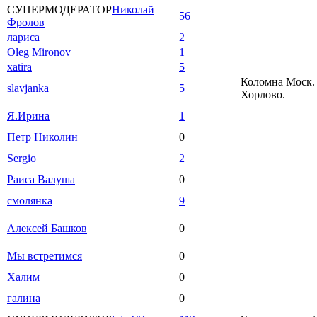
СУПЕРМОДЕРАТОР
Николай
56
Фролов
лариса
2
Oleg Mironov
1
xatira
5
Коломна Моск. 
slavjanka
5
Хорлово.
Я.Ирина
1
Петр Николин
0
Sergio
2
Раиса Валуша
0
смолянка
9
Алексей Башков
0
Мы встретимся
0
Халим
0
галина
0