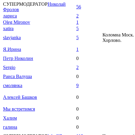
СУПЕРМОДЕРАТОР
Николай
56
Фролов
лариса
2
Oleg Mironov
1
xatira
5
Коломна Моск. 
slavjanka
5
Хорлово.
Я.Ирина
1
Петр Николин
0
Sergio
2
Раиса Валуша
0
смолянка
9
Алексей Башков
0
Мы встретимся
0
Халим
0
галина
0