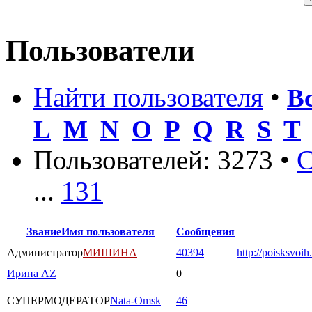
Пользователи
Найти пользователя
•
В
L
M
N
O
P
Q
R
S
T
Пользователей: 3273 •
С
...
131
Звание
Имя пользователя
Сообщения
Администратор
МИШИНА
40394
http://poisksvoih
Ирина AZ
0
СУПЕРМОДЕРАТОР
Nata-Omsk
46