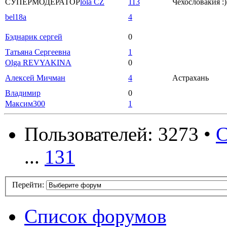
СУПЕРМОДЕРАТОР
lola CZ
113
Чехословакия :)
bel18a
4
Бэднарик сергей
0
Татьяна Сергеевна
1
Olga REVYAKINA
0
Алексей Мичман
4
Астрахань
Владимир
0
Максим300
1
Пользователей: 3273 •
С
...
131
Перейти:
Список форумов