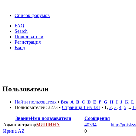
Список форумов
FAQ
Search
Пользователи
Регистрация
Вход
Пользователи
Найти пользователя
•
Все
A
B
C
D
E
F
G
H
I
J
K
L
Пользователей: 3273 •
Страница
1
из
131
•
1
,
2
,
3
,
4
,
5
...
1
Звание
Имя пользователя
Сообщения
Администратор
МИШИНА
40394
http://poisks
Ирина AZ
0