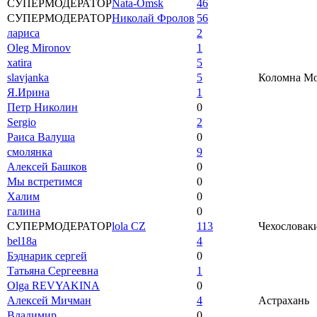
СУПЕРМОДЕРАТОР
Nata-Omsk
46
СУПЕРМОДЕРАТОР
Николай Фролов
56
лариса
2
Oleg Mironov
1
xatira
5
slavjanka
5
Коломна Мос
Я.Ирина
1
Петр Николин
0
Sergio
2
Раиса Валуша
0
смолянка
9
Алексей Башков
0
Мы встретимся
0
Халим
0
галина
0
СУПЕРМОДЕРАТОР
lola CZ
113
Чехословаки
bel18a
4
Бэднарик сергей
0
Татьяна Сергеевна
1
Olga REVYAKINA
0
Алексей Мичман
4
Астрахань
Владимир
0