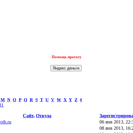
Помощь проекту
M
N
O
P
Q
R
S
T
U
V
W
X
Y
Z
#
31
Сайт
,
Откуда
Зарегистриров
voih.ru
06 янв 2013, 22:
08 янв 2013, 16: