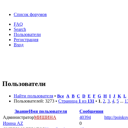
Список форумов
FAQ
Search
Пользователи
Регистрация
Вход
Пользователи
Найти пользователя
•
Все
A
B
C
D
E
F
G
H
I
J
K
L
Пользователей: 3273 •
Страница
1
из
131
•
1
,
2
,
3
,
4
,
5
...
1
Звание
Имя пользователя
Сообщения
Администратор
МИШИНА
40394
http://poisks
Ирина AZ
0