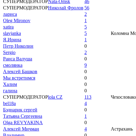
СУПЕРМОДЕРАТОР
Nata-Omsk
46
СУПЕРМОДЕРАТОР
Николай Фролов
56
лариса
2
Oleg Mironov
1
xatira
5
slavjanka
5
Коломна Мос
Я.Ирина
1
Петр Николин
0
Sergio
2
Раиса Валуша
0
смолянка
9
Алексей Башков
0
Мы встретимся
0
Халим
0
галина
0
СУПЕРМОДЕРАТОР
lola CZ
113
Чехословаки
bel18a
4
Бэднарик сергей
0
Татьяна Сергеевна
1
Olga REVYAKINA
0
Алексей Мичман
4
Астрахань
Владимир
0