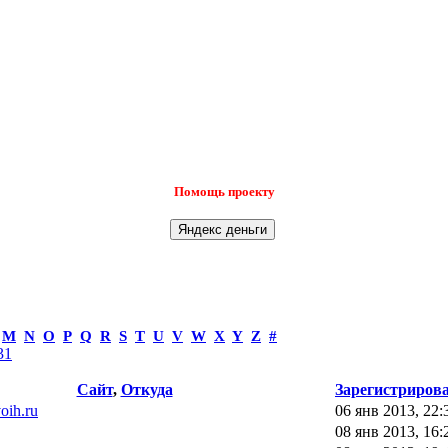
Помощь проекту
M
N
O
P
Q
R
S
T
U
V
W
X
Y
Z
#
31
Сайт
,
Откуда
Зарегистриров
voih.ru
06 янв 2013, 22:
08 янв 2013, 16: