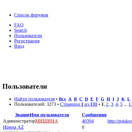
Список форумов
FAQ
Search
Пользователи
Регистрация
Вход
Пользователи
Найти пользователя
•
Все
A
B
C
D
E
F
G
H
I
J
K
L
Пользователей: 3273 •
Страница
1
из
131
•
1
,
2
,
3
,
4
,
5
...
1
Звание
Имя пользователя
Сообщения
Администратор
МИШИНА
40394
http://poisks
Ирина AZ
0