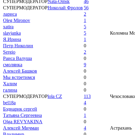
СУПЕРМОДЕРАТОР
Nata-Omsk
46
СУПЕРМОДЕРАТОР
Николай Фролов
56
лариса
2
Oleg Mironov
1
xatira
5
slavjanka
5
Коломна Мос
Я.Ирина
1
Петр Николин
0
Sergio
2
Раиса Валуша
0
смолянка
9
Алексей Башков
0
Мы встретимся
0
Халим
0
галина
0
СУПЕРМОДЕРАТОР
lola CZ
113
Чехословаки
bel18a
4
Бэднарик сергей
0
Татьяна Сергеевна
1
Olga REVYAKINA
0
Алексей Мичман
4
Астрахань
Владимир
0