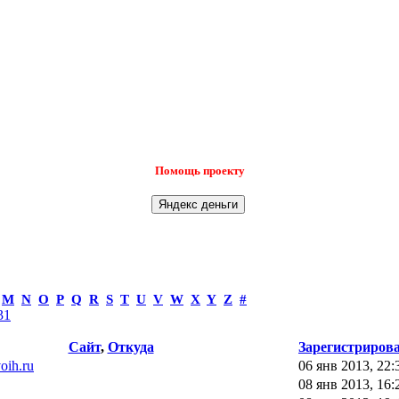
Помощь проекту
M
N
O
P
Q
R
S
T
U
V
W
X
Y
Z
#
31
Сайт
,
Откуда
Зарегистриров
voih.ru
06 янв 2013, 22:
08 янв 2013, 16: