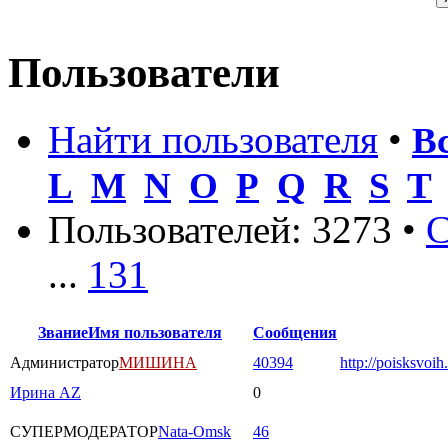
Пользователи
Найти пользователя
•
В
L
M
N
O
P
Q
R
S
T
Пользователей: 3273 •
С
...
131
Звание
Имя пользователя
Сообщения
Администратор
МИШИНА
40394
http://poisksvoih
Ирина AZ
0
СУПЕРМОДЕРАТОР
Nata-Omsk
46