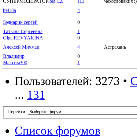
СУПЕРМОДЕРАТОР
lola CZ
113
Чехословакия :)
bel18a
4
Бэднарик сергей
0
Татьяна Сергеевна
1
Olga REVYAKINA
0
Алексей Мичман
4
Астрахань
Владимир
0
Максим300
1
Пользователей: 3273 •
С
...
131
Перейти:
Список форумов