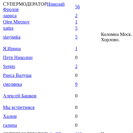
СУПЕРМОДЕРАТОР
Николай
56
Фролов
лариса
2
Oleg Mironov
1
xatira
5
Коломна Моск. 
slavjanka
5
Хорлово.
Я.Ирина
1
Петр Николин
0
Sergio
2
Раиса Валуша
0
смолянка
9
Алексей Башков
0
Мы встретимся
0
Халим
0
галина
0