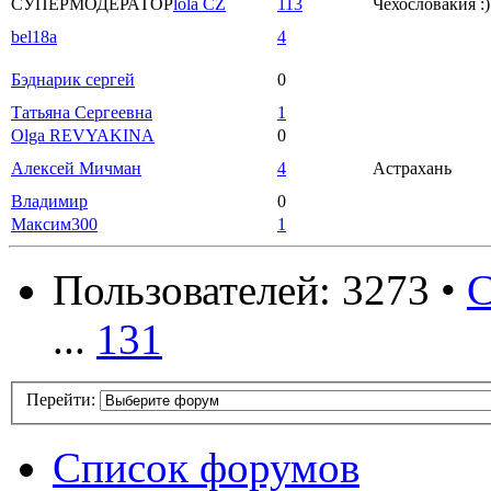
СУПЕРМОДЕРАТОР
lola CZ
113
Чехословакия :)
bel18a
4
Бэднарик сергей
0
Татьяна Сергеевна
1
Olga REVYAKINA
0
Алексей Мичман
4
Астрахань
Владимир
0
Максим300
1
Пользователей: 3273 •
С
...
131
Перейти:
Список форумов