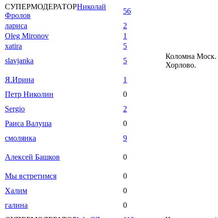
СУПЕРМОДЕРАТОР
Николай
56
Фролов
лариса
2
Oleg Mironov
1
xatira
5
Коломна Моск. 
slavjanka
5
Хорлово.
Я.Ирина
1
Петр Николин
0
Sergio
2
Раиса Валуша
0
смолянка
9
Алексей Башков
0
Мы встретимся
0
Халим
0
галина
0