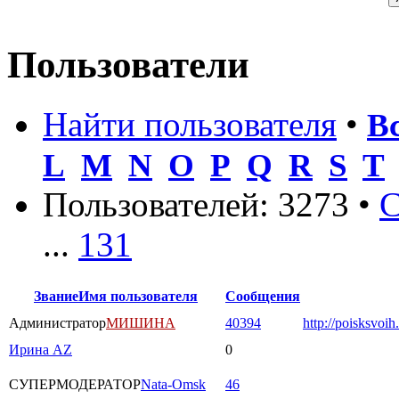
Пользователи
Найти пользователя
•
В
L
M
N
O
P
Q
R
S
T
Пользователей: 3273 •
С
...
131
Звание
Имя пользователя
Сообщения
Администратор
МИШИНА
40394
http://poisksvoih
Ирина AZ
0
СУПЕРМОДЕРАТОР
Nata-Omsk
46