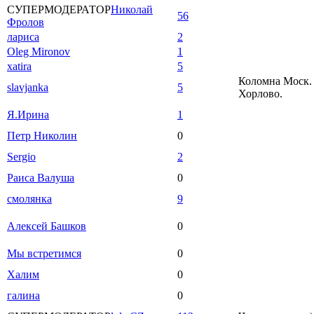
СУПЕРМОДЕРАТОР
Николай
56
Фролов
лариса
2
Oleg Mironov
1
xatira
5
Коломна Моск. 
slavjanka
5
Хорлово.
Я.Ирина
1
Петр Николин
0
Sergio
2
Раиса Валуша
0
смолянка
9
Алексей Башков
0
Мы встретимся
0
Халим
0
галина
0