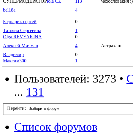
СУПЕРМОДЕРАТОР
lola CZ
113
Чехословакия :)
bel18a
4
Бэднарик сергей
0
Татьяна Сергеевна
1
Olga REVYAKINA
0
Алексей Мичман
4
Астрахань
Владимир
0
Максим300
1
Пользователей: 3273 •
С
...
131
Перейти:
Список форумов