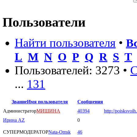
Пользователи
Найти пользователя
•
В
L
M
N
O
P
Q
R
S
T
Пользователей: 3273 •
С
...
131
Звание
Имя пользователя
Сообщения
Администратор
МИШИНА
40394
http://poisksvoih
Ирина AZ
0
СУПЕРМОДЕРАТОР
Nata-Omsk
46