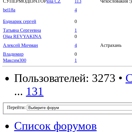
СУПЕРМОДЕРАТОР
lola CZ
113
Чехословакия :)
bel18a
4
Бэднарик сергей
0
Татьяна Сергеевна
1
Olga REVYAKINA
0
Алексей Мичман
4
Астрахань
Владимир
0
Максим300
1
Пользователей: 3273 •
С
...
131
Перейти:
Список форумов