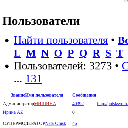
Пользователи
Найти пользователя
•
В
L
M
N
O
P
Q
R
S
T
Пользователей: 3273 •
С
...
131
Звание
Имя пользователя
Сообщения
Администратор
МИШИНА
40392
http://poisksvoih
Ирина AZ
0
СУПЕРМОДЕРАТОР
Nata-Omsk
46