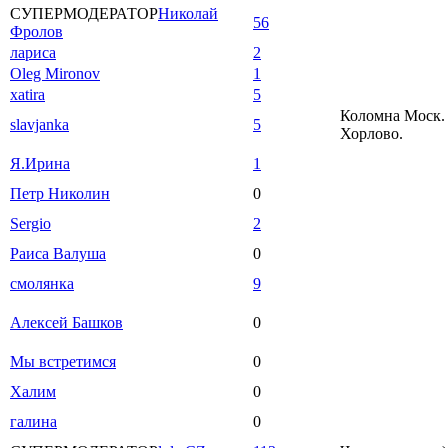
СУПЕРМОДЕРАТОР
Николай
56
Фролов
лариса
2
Oleg Mironov
1
xatira
5
Коломна Моск. 
slavjanka
5
Хорлово.
Я.Ирина
1
Петр Николин
0
Sergio
2
Раиса Валуша
0
смолянка
9
Алексей Башков
0
Мы встретимся
0
Халим
0
галина
0