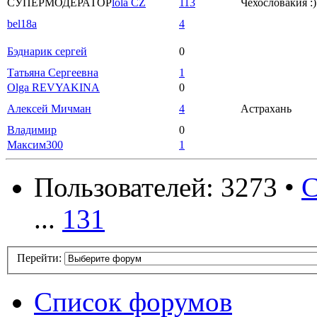
СУПЕРМОДЕРАТОР
lola CZ
113
Чехословакия :)
bel18a
4
Бэднарик сергей
0
Татьяна Сергеевна
1
Olga REVYAKINA
0
Алексей Мичман
4
Астрахань
Владимир
0
Максим300
1
Пользователей: 3273 •
С
...
131
Перейти:
Список форумов