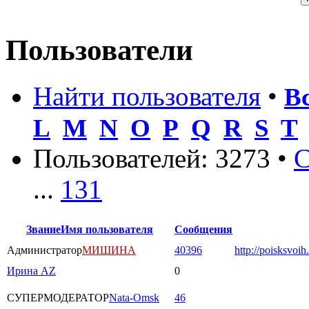
Пользователи
Найти пользователя
•
В
L
M
N
O
P
Q
R
S
T
Пользователей: 3273 •
С
...
131
Звание
Имя пользователя
Сообщения
Администратор
МИШИНА
40396
http://poisksvoih
Ирина AZ
0
СУПЕРМОДЕРАТОР
Nata-Omsk
46