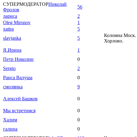
СУПЕРМОДЕРАТОР
Николай
56
Фролов
лариса
2
Oleg Mironov
1
xatira
5
Коломна Моск. 
slavjanka
5
Хорлово.
Я.Ирина
1
Петр Николин
0
Sergio
2
Раиса Валуша
0
смолянка
9
Алексей Башков
0
Мы встретимся
0
Халим
0
галина
0