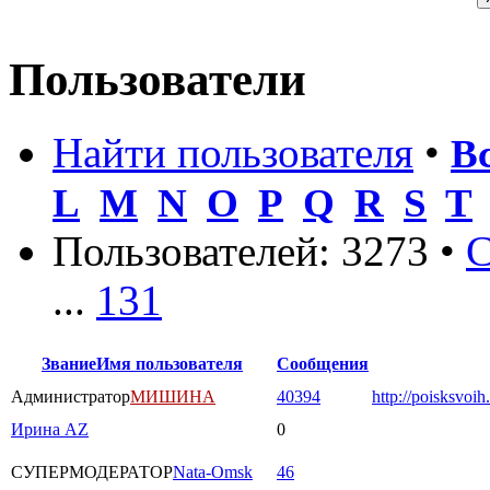
Пользователи
Найти пользователя
•
В
L
M
N
O
P
Q
R
S
T
Пользователей: 3273 •
С
...
131
Звание
Имя пользователя
Сообщения
Администратор
МИШИНА
40394
http://poisksvoih
Ирина AZ
0
СУПЕРМОДЕРАТОР
Nata-Omsk
46