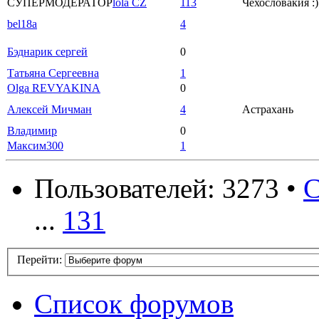
СУПЕРМОДЕРАТОР
lola CZ
113
Чехословакия :)
bel18a
4
Бэднарик сергей
0
Татьяна Сергеевна
1
Olga REVYAKINA
0
Алексей Мичман
4
Астрахань
Владимир
0
Максим300
1
Пользователей: 3273 •
С
...
131
Перейти:
Список форумов