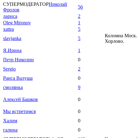
СУПЕРМОДЕРАТОР
Николай
56
Фролов
лариса
2
Oleg Mironov
1
xatira
5
Коломна Моск. 
slavjanka
5
Хорлово.
Я.Ирина
1
Петр Николин
0
Sergio
2
Раиса Валуша
0
смолянка
9
Алексей Башков
0
Мы встретимся
0
Халим
0
галина
0