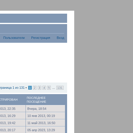
Пользователи
Регистрация
Вход
траница
1
из
131
•
...
1
2
3
4
5
131
ПОСЛЕДНЕЕ
СТРИРОВАН
ПОСЕЩЕНИЕ
2013, 22:35
Вчера, 18:54
2013, 16:29
10 янв 2013, 00:19
2013, 19:42
11 май 2013, 16:50
2013, 20:17
05 апр 2023, 13:29