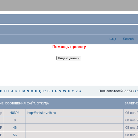
Search
FAQ
Помощь проекту
Пользователей: 3273 •
С
G
H
I
J
K
L
M
N
O
P
Q
R
S
T
U
V
W
X
Y
Z
#
ИЕ
СООБЩЕНИЯ
САЙТ
,
ОТКУДА
ЗАРЕГИ
ор
40394
http://poisksvoih.ru
06 янв 
0
08 янв 
Р
46
08 янв 
Р
56
08 янв 