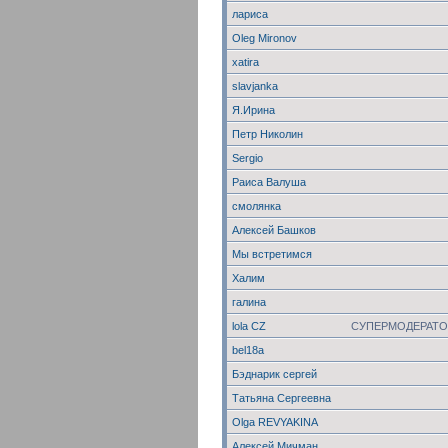
лариса
Oleg Mironov
xatira
slavjanka
Я.Ирина
Петр Николин
Sergio
Раиса Валуша
смолянка
Алексей Башков
Мы встретимся
Халим
галина
lola CZ
СУПЕРМОДЕРАТО
bel18a
Бэднарик сергей
Татьяна Сергеевна
Olga REVYAKINA
Алексей Мичман