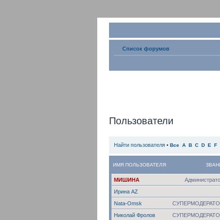
Список форумов
Пользователи
Найти пользователя
•
Все
A
B
C
D
E
F
ИМЯ ПОЛЬЗОВАТЕЛЯ
ЗВАН
МИШИНА
Администрат
Ирина AZ
Nata-Omsk
СУПЕРМОДЕРАТО
Николай Фролов
СУПЕРМОДЕРАТО