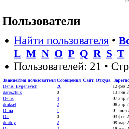
Пользователи
Найти пользователя
•
В
L
M
N
O
P
Q
R
S
T
Пользователей: 21 • Ст
Звание
Имя пользователя
Сообщения
Сайт
,
Откуда
Зареги
Denis_Evgenevich
26
12 фев 2
daria.zhuk
0
13 янв 2
Denis
4
07 апр 2
druksel
2
08 апр 2
Dima
1
01 июн 
Dis
0
03 фев 2
dmitriy
2
09 мар 2
Dana
2
18 мар 2