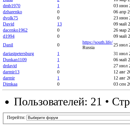
dmb1970
1
03 июн 
dzharenko
0
06 апр 2
dvolk75
0
23 июн 
David
13
09 май 2
dacenko1962
0
26 мар 2
d1994
0
09 май 2
https://south.life/
Danil
0
25 июл 
Russia
dariastpetersburg
1
31 июл 
Dunkan1109
1
06 май 2
drdavid
1
27 июл 
darmir13
0
12 авг 2
darmir
1
12 авг 2
Dimkaa
0
03 сен 2
Пользователей: 21 • Ст
Перейти: