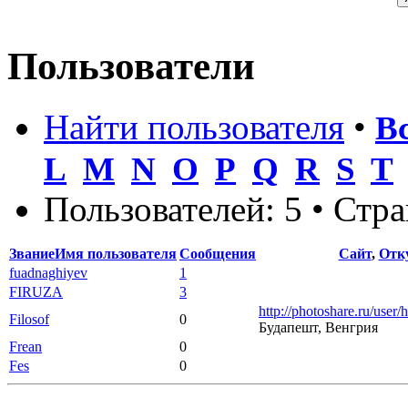
Пользователи
Найти пользователя
•
В
L
M
N
O
P
Q
R
S
T
Пользователей: 5 • Стр
Звание
Имя пользователя
Сообщения
Сайт
,
Отк
fuadnaghiyev
1
FIRUZA
3
http://photoshare.ru/user
Filosof
0
Будапешт, Венгрия
Frean
0
Fes
0