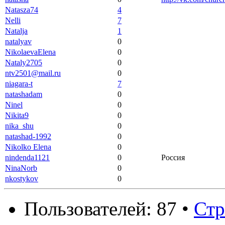
Natasza74
4
Nelli
7
Natalja
1
natalyav
0
NikolaevaElena
0
Nataly2705
0
ntv2501@mail.ru
0
niagara-t
7
natashadam
0
Ninel
0
Nikita9
0
nika_shu
0
natashad-1992
0
Nikolko Elena
0
nindenda1121
0
Россия
NinaNorb
0
nkostykov
0
Пользователей: 87 •
Ст