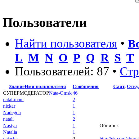
Пользователи
Найти пользователя
•
В
L
M
N
O
P
Q
R
S
T
Пользователей: 87 •
Ст
Звание
Имя пользователя
Сообщения
Сайт
,
Отку
СУПЕРМОДЕРАТОР
Nata-Omsk
46
natal-mani
2
nickar
1
Nadegda
1
natali
2
Nastya
1
Обнинск
Natalia
1
natasha
0
http://vk.com/chur