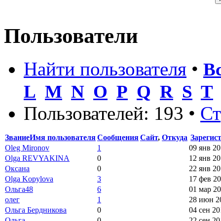
Пользователи
Найти пользователя
•
В
L
M
N
O
P
Q
R
S
T
Пользователей: 193 •
С
Звание
Имя пользователя
Сообщения
Сайт
,
Откуда
Зарегис
Oleg Mironov
1
09 янв 20
Olga REVYAKINA
0
12 янв 20
Оксана
0
22 янв 20
Olga Kopylova
3
17 фев 20
Ольга48
6
01 мар 20
олег
1
28 июн 20
Ольга Бердникова
0
04 сен 20
Ольга
0
22 сен 20