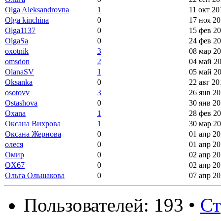
Olga Aleksandrovna
1
11 окт 20
Olga kinchina
0
17 ноя 20
Olga1137
0
15 фев 20
OlgaSa
0
24 фев 20
oxotnik
3
08 мар 20
omsdon
2
04 май 20
OlanaSV
1
05 май 20
Oksanka
0
22 авг 20
osotovv
3
26 янв 20
Ostashova
0
30 янв 20
Oxana
1
28 фев 20
Оксана Вихрова
1
30 мар 20
Оксана Жернова
0
01 апр 20
олеся
0
01 апр 20
Омир
0
02 апр 20
OX67
0
02 апр 20
Ольга Ольшакова
0
07 апр 20
Пользователей: 193 •
С