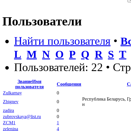
Пользователи
Найти пользователя
•
В
L
M
N
O
P
Q
R
S
T
Пользователей: 22 • Ст
Звание
Имя
Сообщения
С
пользователя
Zulkarnay
0
Республика Беларусь, Г
Zbignev
0
н
zadira
0
zubrovskaya@list.ru
0
ZCM1
1
zelenina
4