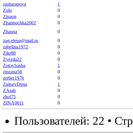
zasharapova
1
Zolo
0
Zinaon
0
Zhannochka2002
0
Zhanna
0
zag-elena@mail.ru
0
zabelina1972
0
Zikr88
0
Zvezda22
0
ZotovSasha
1
zinzana58
0
zerber1976
0
ZaitsevDima
1
ZAsah
0
zhol75
0
ZINA0611
0
Пользователей: 22 • Ст