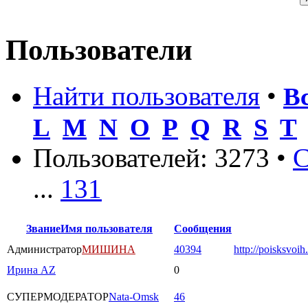
Пользователи
Найти пользователя
•
В
L
M
N
O
P
Q
R
S
T
Пользователей: 3273 •
С
...
131
Звание
Имя пользователя
Сообщения
Администратор
МИШИНА
40394
http://poisksvoih
Ирина AZ
0
СУПЕРМОДЕРАТОР
Nata-Omsk
46