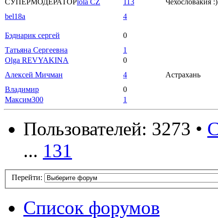
СУПЕРМОДЕРАТОР
lola CZ
113
Чехословакия :)
bel18a
4
Бэднарик сергей
0
Татьяна Сергеевна
1
Olga REVYAKINA
0
Алексей Мичман
4
Астрахань
Владимир
0
Максим300
1
Пользователей: 3273 •
С
...
131
Перейти:
Список форумов