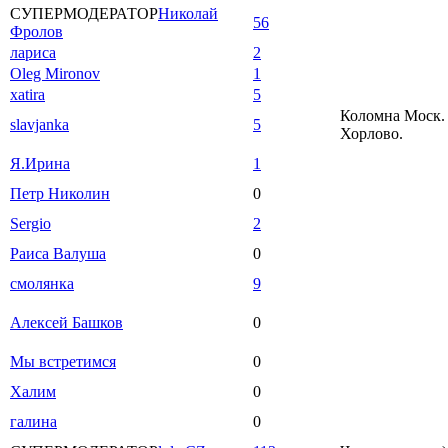
СУПЕРМОДЕРАТОР
Николай
56
Фролов
лариса
2
Oleg Mironov
1
xatira
5
Коломна Моск. 
slavjanka
5
Хорлово.
Я.Ирина
1
Петр Николин
0
Sergio
2
Раиса Валуша
0
смолянка
9
Алексей Башков
0
Мы встретимся
0
Халим
0
галина
0