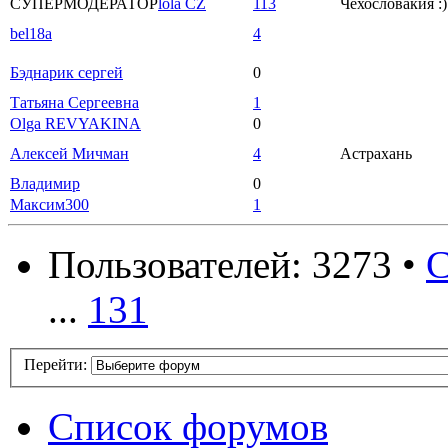
СУПЕРМОДЕРАТОР
lola CZ
113
Чехословакия :)
bel18a
4
Бэднарик сергей
0
Татьяна Сергеевна
1
Olga REVYAKINA
0
Алексей Мичман
4
Астрахань
Владимир
0
Максим300
1
Пользователей: 3273 •
С
...
131
Перейти:
Список форумов