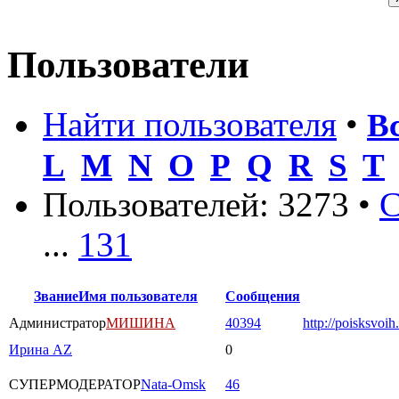
Пользователи
Найти пользователя
•
В
L
M
N
O
P
Q
R
S
T
Пользователей: 3273 •
С
...
131
Звание
Имя пользователя
Сообщения
Администратор
МИШИНА
40394
http://poisksvoih
Ирина AZ
0
СУПЕРМОДЕРАТОР
Nata-Omsk
46