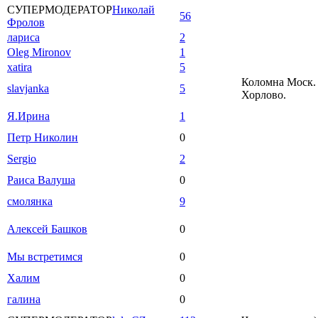
СУПЕРМОДЕРАТОР
Николай
56
Фролов
лариса
2
Oleg Mironov
1
xatira
5
Коломна Моск. 
slavjanka
5
Хорлово.
Я.Ирина
1
Петр Николин
0
Sergio
2
Раиса Валуша
0
смолянка
9
Алексей Башков
0
Мы встретимся
0
Халим
0
галина
0