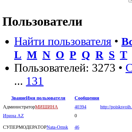
Пользователи
Найти пользователя
•
В
L
M
N
O
P
Q
R
S
T
Пользователей: 3273 •
С
...
131
Звание
Имя пользователя
Сообщения
Администратор
МИШИНА
40394
http://poisksvoih
Ирина AZ
0
СУПЕРМОДЕРАТОР
Nata-Omsk
46