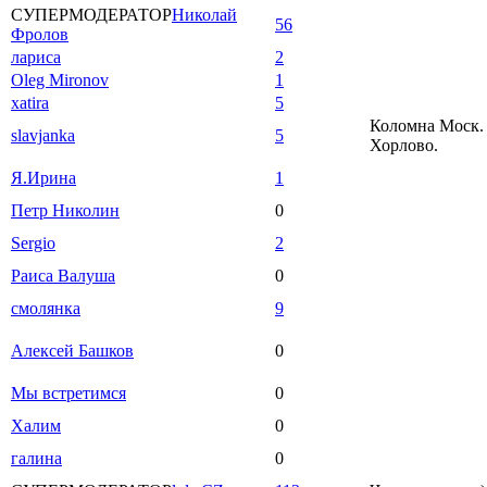
СУПЕРМОДЕРАТОР
Николай
56
Фролов
лариса
2
Oleg Mironov
1
xatira
5
Коломна Моск. 
slavjanka
5
Хорлово.
Я.Ирина
1
Петр Николин
0
Sergio
2
Раиса Валуша
0
смолянка
9
Алексей Башков
0
Мы встретимся
0
Халим
0
галина
0