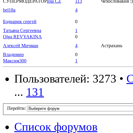
СУПЕРМОДЕРАТОР
lola CZ
113
Чехословакия :)
bel18a
4
Бэднарик сергей
0
Татьяна Сергеевна
1
Olga REVYAKINA
0
Алексей Мичман
4
Астрахань
Владимир
0
Максим300
1
Пользователей: 3273 •
С
...
131
Перейти:
Список форумов