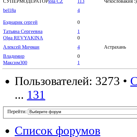
СУПЕРМОДЕРАТОР
lola CZ
113
Чехословакия :)
bel18a
4
Бэднарик сергей
0
Татьяна Сергеевна
1
Olga REVYAKINA
0
Алексей Мичман
4
Астрахань
Владимир
0
Максим300
1
Пользователей: 3273 •
С
...
131
Перейти:
Список форумов