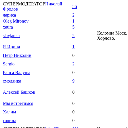
СУПЕРМОДЕРАТОР
Николай
56
Фролов
лариса
2
Oleg Mironov
1
xatira
5
Коломна Моск. 
slavjanka
5
Хорлово.
Я.Ирина
1
Петр Николин
0
Sergio
2
Раиса Валуша
0
смолянка
9
Алексей Башков
0
Мы встретимся
0
Халим
0
галина
0