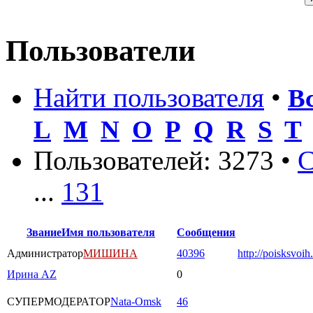
Пользователи
Найти пользователя
•
В
L
M
N
O
P
Q
R
S
T
Пользователей: 3273 •
С
...
131
Звание
Имя пользователя
Сообщения
Администратор
МИШИНА
40396
http://poisksvoih
Ирина AZ
0
СУПЕРМОДЕРАТОР
Nata-Omsk
46