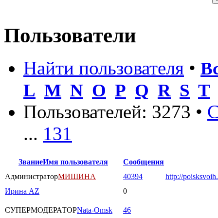
Пользователи
Найти пользователя
•
В
L
M
N
O
P
Q
R
S
T
Пользователей: 3273 •
С
...
131
Звание
Имя пользователя
Сообщения
Администратор
МИШИНА
40394
http://poisksvoih
Ирина AZ
0
СУПЕРМОДЕРАТОР
Nata-Omsk
46