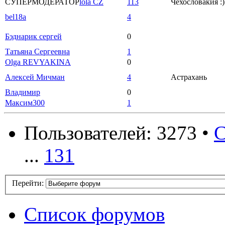
СУПЕРМОДЕРАТОР
lola CZ
113
Чехословакия :)
bel18a
4
Бэднарик сергей
0
Татьяна Сергеевна
1
Olga REVYAKINA
0
Алексей Мичман
4
Астрахань
Владимир
0
Максим300
1
Пользователей: 3273 •
С
...
131
Перейти:
Список форумов