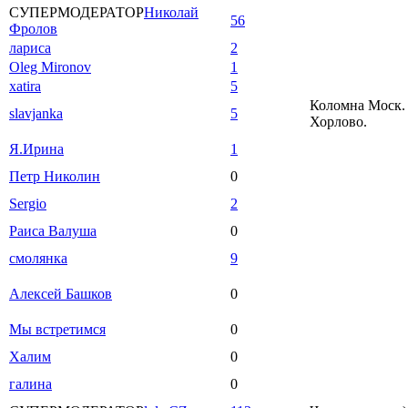
СУПЕРМОДЕРАТОР
Николай
56
Фролов
лариса
2
Oleg Mironov
1
xatira
5
Коломна Моск. 
slavjanka
5
Хорлово.
Я.Ирина
1
Петр Николин
0
Sergio
2
Раиса Валуша
0
смолянка
9
Алексей Башков
0
Мы встретимся
0
Халим
0
галина
0