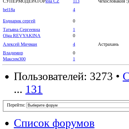
СУПЕРМОДЕРАТОР
lola CZ
113
Чехословакия :)
bel18a
4
Бэднарик сергей
0
Татьяна Сергеевна
1
Olga REVYAKINA
0
Алексей Мичман
4
Астрахань
Владимир
0
Максим300
1
Пользователей: 3273 •
С
...
131
Перейти:
Список форумов