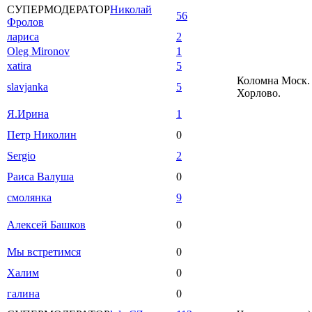
СУПЕРМОДЕРАТОР
Николай
56
Фролов
лариса
2
Oleg Mironov
1
xatira
5
Коломна Моск. 
slavjanka
5
Хорлово.
Я.Ирина
1
Петр Николин
0
Sergio
2
Раиса Валуша
0
смолянка
9
Алексей Башков
0
Мы встретимся
0
Халим
0
галина
0