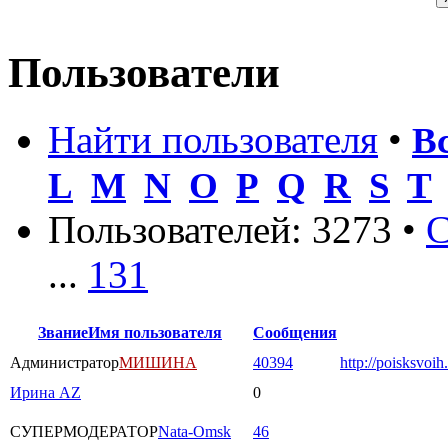
Пользователи
Найти пользователя
•
В
L
M
N
O
P
Q
R
S
T
Пользователей: 3273 •
С
...
131
Звание
Имя пользователя
Сообщения
Администратор
МИШИНА
40394
http://poisksvoih
Ирина AZ
0
СУПЕРМОДЕРАТОР
Nata-Omsk
46