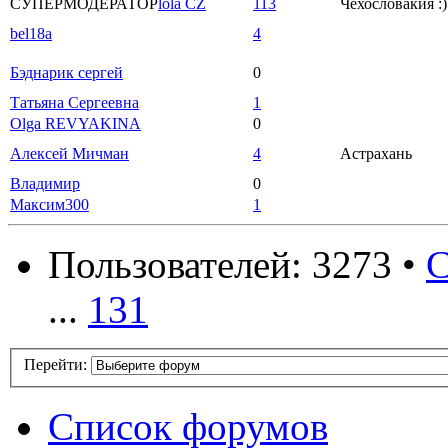
СУПЕРМОДЕРАТОР
lola CZ
113
Чехословакия :)
bel18a
4
Бэднарик сергей
0
Татьяна Сергеевна
1
Olga REVYAKINA
0
Алексей Мичман
4
Астрахань
Владимир
0
Максим300
1
Пользователей: 3273 •
С
...
131
Перейти:
Список форумов