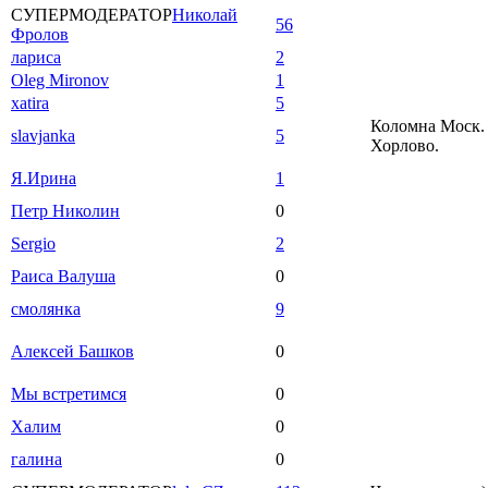
СУПЕРМОДЕРАТОР
Николай
56
Фролов
лариса
2
Oleg Mironov
1
xatira
5
Коломна Моск. 
slavjanka
5
Хорлово.
Я.Ирина
1
Петр Николин
0
Sergio
2
Раиса Валуша
0
смолянка
9
Алексей Башков
0
Мы встретимся
0
Халим
0
галина
0