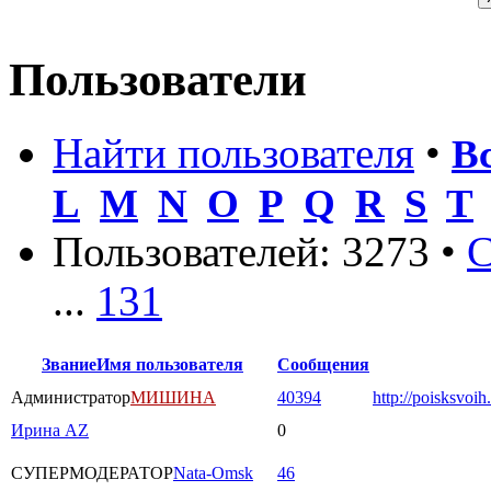
Пользователи
Найти пользователя
•
В
L
M
N
O
P
Q
R
S
T
Пользователей: 3273 •
С
...
131
Звание
Имя пользователя
Сообщения
Администратор
МИШИНА
40394
http://poisksvoih
Ирина AZ
0
СУПЕРМОДЕРАТОР
Nata-Omsk
46