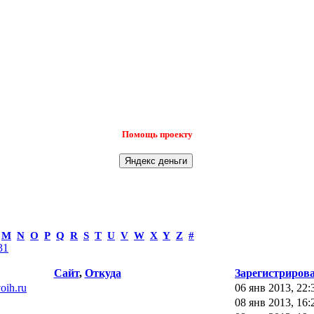
Помощь проекту
M
N
O
P
Q
R
S
T
U
V
W
X
Y
Z
#
31
Сайт
,
Откуда
Зарегистриров
voih.ru
06 янв 2013, 22:
08 янв 2013, 16: