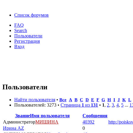
Список форумов
FAQ
Search
Пользователи
Регистрация
Вход
Пользователи
Найти пользователя
•
Все
A
B
C
D
E
F
G
H
I
J
K
L
Пользователей: 3273 •
Страница
1
из
131
•
1
,
2
,
3
,
4
,
5
...
1
Звание
Имя пользователя
Сообщения
Администратор
МИШИНА
40392
http://poisks
Ирина AZ
0