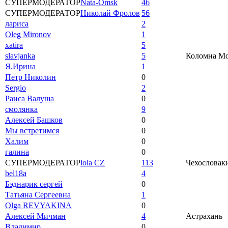
СУПЕРМОДЕРАТОР
Nata-Omsk
46
СУПЕРМОДЕРАТОР
Николай Фролов
56
лариса
2
Oleg Mironov
1
xatira
5
slavjanka
5
Коломна Мос
Я.Ирина
1
Петр Николин
0
Sergio
2
Раиса Валуша
0
смолянка
9
Алексей Башков
0
Мы встретимся
0
Халим
0
галина
0
СУПЕРМОДЕРАТОР
lola CZ
113
Чехословаки
bel18a
4
Бэднарик сергей
0
Татьяна Сергеевна
1
Olga REVYAKINA
0
Алексей Мичман
4
Астрахань
Владимир
0