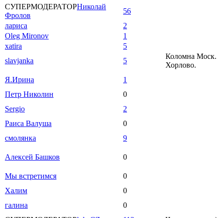
СУПЕРМОДЕРАТОР
Николай
56
Фролов
лариса
2
Oleg Mironov
1
xatira
5
Коломна Моск. 
slavjanka
5
Хорлово.
Я.Ирина
1
Петр Николин
0
Sergio
2
Раиса Валуша
0
смолянка
9
Алексей Башков
0
Мы встретимся
0
Халим
0
галина
0