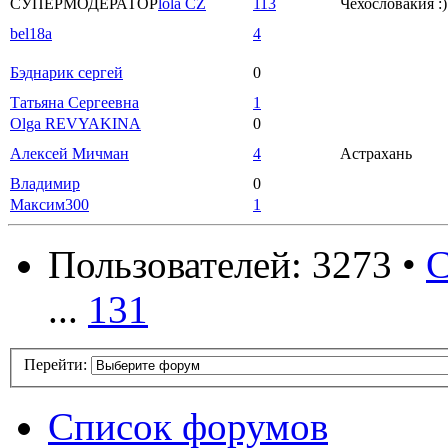
СУПЕРМОДЕРАТОР
lola CZ
113
Чехословакия :)
bel18a
4
Бэднарик сергей
0
Татьяна Сергеевна
1
Olga REVYAKINA
0
Алексей Мичман
4
Астрахань
Владимир
0
Максим300
1
Пользователей: 3273 •
С
...
131
Перейти:
Список форумов