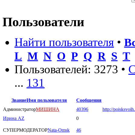
Пользователи
Найти пользователя
•
В
L
M
N
O
P
Q
R
S
T
Пользователей: 3273 •
С
...
131
Звание
Имя пользователя
Сообщения
Администратор
МИШИНА
40396
http://poisksvoih
Ирина AZ
0
СУПЕРМОДЕРАТОР
Nata-Omsk
46