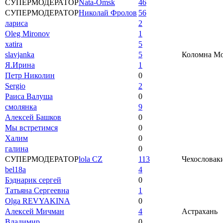
СУПЕРМОДЕРАТОР
Nata-Omsk
46
СУПЕРМОДЕРАТОР
Николай Фролов
56
лариса
2
Oleg Mironov
1
xatira
5
slavjanka
5
Коломна Мос
Я.Ирина
1
Петр Николин
0
Sergio
2
Раиса Валуша
0
смолянка
9
Алексей Башков
0
Мы встретимся
0
Халим
0
галина
0
СУПЕРМОДЕРАТОР
lola CZ
113
Чехословаки
bel18a
4
Бэднарик сергей
0
Татьяна Сергеевна
1
Olga REVYAKINA
0
Алексей Мичман
4
Астрахань
Владимир
0