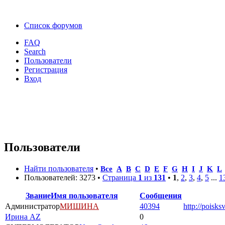
Список форумов
FAQ
Search
Пользователи
Регистрация
Вход
Пользователи
Найти пользователя
•
Все
A
B
C
D
E
F
G
H
I
J
K
L
Пользователей: 3273 •
Страница
1
из
131
•
1
,
2
,
3
,
4
,
5
...
1
Звание
Имя пользователя
Сообщения
Администратор
МИШИНА
40394
http://poisks
Ирина AZ
0