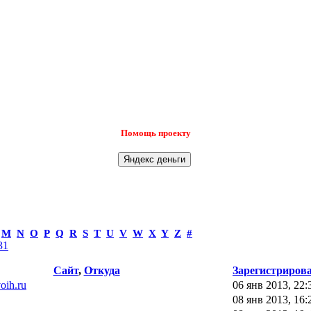
Помощь проекту
M
N
O
P
Q
R
S
T
U
V
W
X
Y
Z
#
31
Сайт
,
Откуда
Зарегистриров
voih.ru
06 янв 2013, 22:
08 янв 2013, 16: